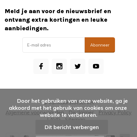
Meld je aan voor de nieuwsbrief en
ontvang extra kortingen en leuke
aanbiedingen.
Abonneer
      Door het gebruiken van onze website, ga je 
© vanKaarstotServet
akkoord met het gebruik van cookies om onze 
Algemene voorwaarden
Disclaimer
Privacy Policy
website te verbeteren.

| AVG
Sitemap
Dit bericht verbergen