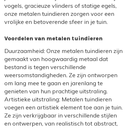
zijn gemaakt van sterk metaal en in een, bij
vogels, gracieuze vlinders of statige egels,
het dier passende, kleur gecoat. De maten
onze metalen tuindieren zorgen voor een
variëren van 15 tot 80 cm en het
vrolijke en betoverende sfeer in je tuin.
assortiment is zeer uiteenlopend, van
kippen, koeien, schapen, konijnen en
Voordelen van metalen tuindieren
slakken tot eenden, pauwen, uilen, zwanen
Duurzaamheid: Onze metalen tuindieren zijn
en pelikanen. Ook kunt u hier natuurlijk de
gemaakt van hoogwaardig metaal dat
authentieke
tuinkabouters kopen
, de
bestand is tegen verschillende
zogenaamde gnomes van metaal. De
weersomstandigheden. Ze zijn ontworpen
collectie tuinbeelden wordt regelmatig
om lang mee te gaan en jarenlang te
uitgebreid met nieuwe dieren en gnomes. Elk
genieten van hun prachtige uitstraling.
tuinbeeld is uniek vormgegeven en is met de
Artistieke uitstraling: Metalen tuindieren
hand afgewerkt in mooie kleuren. Een aantal
voegen een artistiek element toe aan je tuin.
dieren uit de metalen beelden collectie zijn
Ze zijn verkrijgbaar in verschillende stijlen
cartoonesk ontworpen, terwijl andere
en ontwerpen, van realistisch tot abstract,
beelden bijzonder zijn door een juist