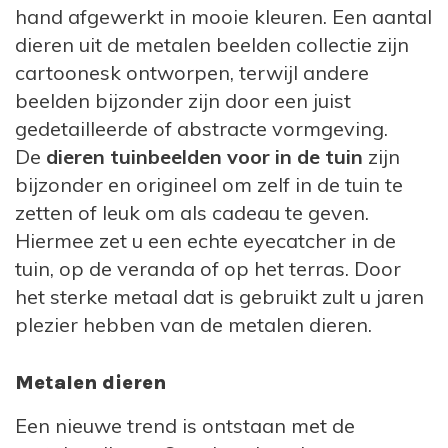
plekken te koop zijn, heeft u met een Primus
hand afgewerkt in mooie kleuren. Een aantal
metalen tuinbeeld van een dier of gnoom
dieren uit de metalen beelden collectie zijn
een heel bijzonder en origineel item in bezit.
cartoonesk ontworpen, terwijl andere
De voordelen van het kopen van
beelden bijzonder zijn door een juist
tuinbeelden van Primus bij
gedetailleerde of abstracte vormgeving.
VanKaarstotServet zijn:
De
dieren tuinbeelden voor in de tuin
zijn
bijzonder en origineel om zelf in de tuin te
Originele collectie, verkrijgbaar in
zetten of leuk om als cadeau te geven.
verschillende maten en kleuren
Hiermee zet u een echte eyecatcher in de
Mooie vormgeving en leuke dieren in mooie
tuin, op de veranda of op het terras. Door
kleuren
het sterke metaal dat is gebruikt zult u jaren
De tuinbeelden zijn leuk om met elkaar te
plezier hebben van de metalen dieren.
combineren
Gemaakt van duurzaam metaal
Metalen dieren
Prachtig om als
cadeau
te geven
Een nieuwe trend is ontstaan met de
Snelle levering en de beste persoonlijke