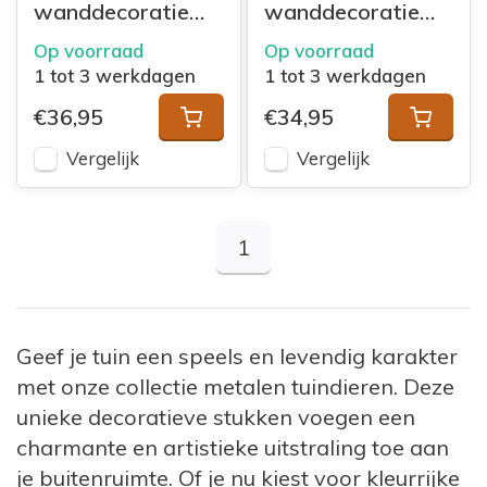
wanddecoratie
wanddecoratie
Bij VanKaarstotServet.nl streven we naar
Leeuw
Olifant
Op voorraad
Op voorraad
klanttevredenheid en bieden we
1 tot 3 werkdagen
1 tot 3 werkdagen
hoogwaardige producten. Ontdek de
€36,95
€34,95
schoonheid en de artistieke uitstraling van
onze metalen tuindieren en creëer een
Vergelijk
Vergelijk
betoverende sfeer in je tuin. Maak van je
buitenruimte een levendige en inspirerende
plek met onze prachtige collectie.
1
Metalen Tuinbeelden van Primus
De
tuinbeeld dieren van metaal
worden
Geef je tuin een speels en levendig karakter
gemaakt door Primus, een creatief merk dat
met onze collectie metalen tuindieren. Deze
zich kenmerkt door een vernieuwend en
unieke decoratieve stukken voegen een
verrassende assortiment van hoge kwaliteit
charmante en artistieke uitstraling toe aan
en originaliteit. De beelden voor in de tuin
je buitenruimte. Of je nu kiest voor kleurrijke