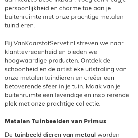
Een leuke set met metalen dieren voor in de
persoonlijkheid en charme toe aan je
tuin is leuk om als cadeau te geven. Iedereen
buitenruimte met onze prachtige metalen
heeft wel een favoriet dier en met een set
tuindieren.
metalen beeldjes van dieren waar iemand
van houd heb je een top cadeau. De metalen
Bij VanKaarstotServet.nl streven we naar
dieren zijn verkrijgbaar in allerlei soorten,
klanttevredenheid en bieden we
formaten en kleuren.
hoogwaardige producten. Ontdek de
schoonheid en de artistieke uitstraling van
Tuinkabouter
onze metalen tuindieren en creëer een
Primus heeft ook een mooie
betoverende sfeer in je tuin. Maak van je
serie
tuinkabouters
in de collectie. De
buitenruimte een levendige en inspirerende
zogenaamde gnoom is er in drie varianten, 1
plek met onze prachtige collectie.
met een welkomstbord, 1 met een
kruiwagen en 1 met een graafset. Het is
Metalen Tuinbeelden van Primus
prachtig authentiek om een metalen
De
tuinbeeld dieren van metaal
worden
tuinkabouter of
gnoom
in de tuin te zetten.