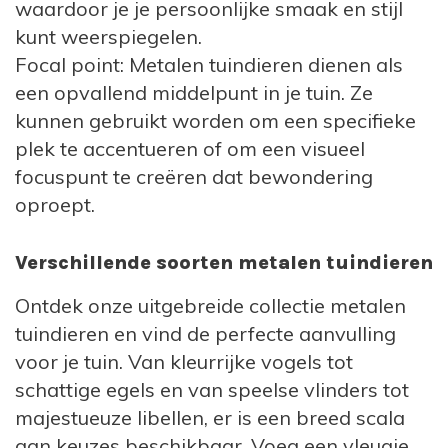
waardoor je je persoonlijke smaak en stijl
gedetailleerde of abstracte vormgeving.
kunt weerspiegelen.
De
dieren tuinbeelden voor in de tuin
zijn
Focal point: Metalen tuindieren dienen als
bijzonder en origineel om zelf in de tuin te
een opvallend middelpunt in je tuin. Ze
zetten of leuk om als cadeau te geven.
kunnen gebruikt worden om een specifieke
Hiermee zet u een echte eyecatcher in de
plek te accentueren of om een visueel
tuin, op de veranda of op het terras. Door
focuspunt te creëren dat bewondering
het sterke metaal dat is gebruikt zult u jaren
oproept.
plezier hebben van de metalen dieren.
Verschillende soorten metalen tuindieren
Metalen dieren
Ontdek onze uitgebreide collectie metalen
Een nieuwe trend is ontstaan met de
tuindieren en vind de perfecte aanvulling
metalen dieren. Steeds vaker zien we ze
voor je tuin. Van kleurrijke vogels tot
terug komen in tuinen, op balkons, veranda's
schattige egels en van speelse vlinders tot
en terrassen. De metalen dieren spreken tot
majestueuze libellen, er is een breed scala
de verbeelding en zijn sfeervol decoratief.
aan keuzes beschikbaar. Voeg een vleugje