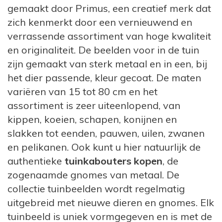
gemaakt door Primus, een creatief merk dat
Deze kleine mannetjes vallen meteen op en
zich kenmerkt door een vernieuwend en
creëren gezelligheid in de tuin. De kabouters
verrassende assortiment van hoge kwaliteit
hebben een grootte van circa 30 cm, ze zijn
en originaliteit. De beelden voor in de tuin
mooi vorm gegeven met originele kleuren.
zijn gemaakt van sterk metaal en in een, bij
We willen overigens niet voorbij gaan aan
het dier passende, kleur gecoat. De maten
de verschillen tussen een gnoom en
variëren van 15 tot 80 cm en het
tuinkabouter, maar het gaat wat ver om
assortiment is zeer uiteenlopend, van
daar nu uitvoerig op in te gaan. Groot
kippen, koeien, schapen, konijnen en
verschil is wel dat kabouters bos- of
slakken tot eenden, pauwen, uilen, zwanen
huisgeesten zijn, terwijl gnomen
en pelikanen. Ook kunt u hier natuurlijk de
aardmannetjes of aardgeesten zijn met een
authentieke
tuinkabouters kopen
, de
eigen land.
zogenaamde gnomes van metaal. De
collectie tuinbeelden wordt regelmatig
Tuinbeelden als tuindecoratie
uitgebreid met nieuwe dieren en gnomes. Elk
Naast alle tuindecoratie artikelen die op veel
tuinbeeld is uniek vormgegeven en is met de