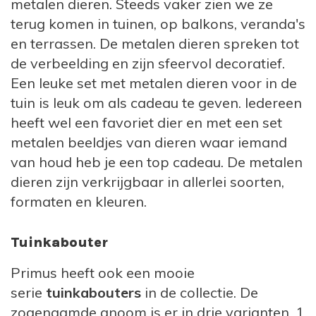
metalen dieren. Steeds vaker zien we ze
service
terug komen in tuinen, op balkons, veranda's
Tegen aantrekkelijke prijzen eenvoudig
en terrassen. De metalen dieren spreken tot
online te bestellen bij Van Kaars tot Servet
de verbeelding en zijn sfeervol decoratief.
Een leuke set met metalen dieren voor in de
tuin is leuk om als cadeau te geven. Iedereen
heeft wel een favoriet dier en met een set
metalen beeldjes van dieren waar iemand
van houd heb je een top cadeau. De metalen
dieren zijn verkrijgbaar in allerlei soorten,
formaten en kleuren.
Tuinkabouter
Primus heeft ook een mooie
serie
tuinkabouters
in de collectie. De
zogenaamde gnoom is er in drie varianten, 1