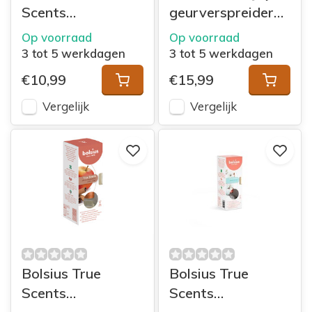
Scents
geurverspreider
geurverspreider
80 ml Secret
Op voorraad
Op voorraad
45ml Green Tea
Forest
3 tot 5 werkdagen
3 tot 5 werkdagen
€10,99
€15,99
Vergelijk
Vergelijk
Bolsius True
Bolsius True
Scents
Scents