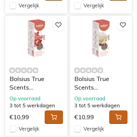
Vergelijk
Vergelijk
Bolsius True
Bolsius True
Scents
Scents
geurverspreider
geurverspreider
Op voorraad
Op voorraad
45ml
45ml Vanille
3 tot 5 werkdagen
3 tot 5 werkdagen
Pomegranate
€10,99
€10,99
Vergelijk
Vergelijk