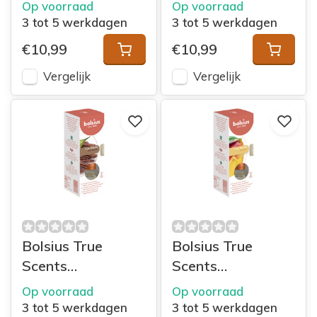
geurverspreider
geurverspreider
Op voorraad
Op voorraad
45ml Apple
45 ml Fresh
3 tot 5 werkdagen
3 tot 5 werkdagen
Cinnamon
Cotton
€10,99
€10,99
Vergelijk
Vergelijk
Bolsius True
Bolsius True
Scents
Scents
geurverspreider
geurverspreider
Op voorraad
Op voorraad
45ml Oud Wood
45ml Mango
3 tot 5 werkdagen
3 tot 5 werkdagen