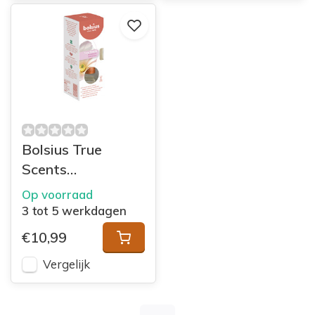
Bolsius True
Scents
geurverspreider
Op voorraad
45ml Magnolia
3 tot 5 werkdagen
€10,99
Vergelijk