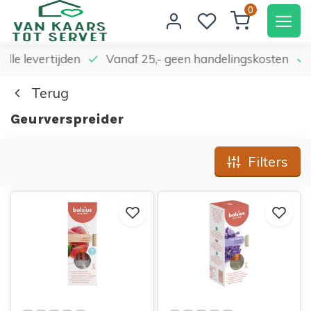
0
elle levertijden
Vanaf 25,- geen handelingskosten
Terug
Geurverspreider
Filters