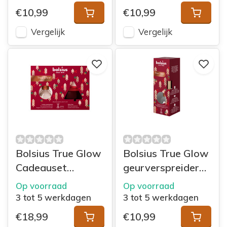
€10,99
€10,99
Vergelijk
Vergelijk
Bolsius True Glow
Bolsius True Glow
Cadeauset
geurverspreider
geurkaars &
45ml Winter
Op voorraad
Op voorraad
geurverspreider
Spices
3 tot 5 werkdagen
3 tot 5 werkdagen
€18,99
€10,99