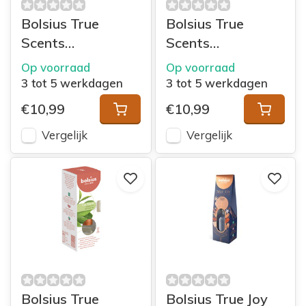
Bolsius True
Bolsius True
Scents
Scents
geurverspreider
geurverspreider
Op voorraad
Op voorraad
45ml Perzik
45ml Lavendel
3 tot 5 werkdagen
3 tot 5 werkdagen
€10,99
€10,99
Vergelijk
Vergelijk
Bolsius True
Bolsius True Joy