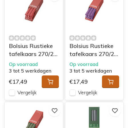
Bolsius Rustieke
Bolsius Rustieke
tafelkaars 270/23
tafelkaars 270/23
doos 9 Blossom
doos 9 Vibrant
Op voorraad
Op voorraad
Pink
Violet
3 tot 5 werkdagen
3 tot 5 werkdagen
€17,49
€17,49
Vergelijk
Vergelijk