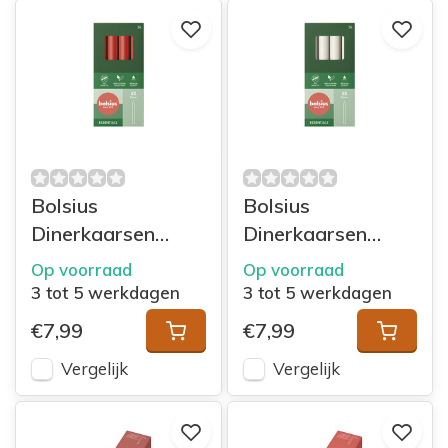
Bolsius
Bolsius
Dinerkaarsen
Dinerkaarsen
170/20 doos 8
170/20 doos 8
Op voorraad
Op voorraad
Delicate Red
Cloudy White
3 tot 5 werkdagen
3 tot 5 werkdagen
€7,99
€7,99
Vergelijk
Vergelijk