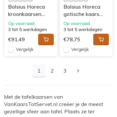
Bolsius Horeca
Bolsius Horeca
kroonkaarsen
gotische kaars
200/24 doos 60
240/23 doos 100
Op voorraad
Op voorraad
Ivoor
Wit
3 tot 5 werkdagen
3 tot 5 werkdagen
€91,49
€78,75
Vergelijk
Vergelijk
1
2
3
Met de tafelkaarsen van
VanKaarsTotServet.nl creëer je de meest
gezellige sfeer aan tafel. Plaats ze ter