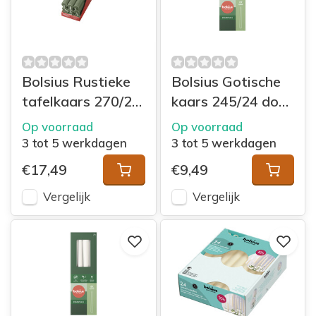
Bolsius Rustieke
Bolsius Gotische
tafelkaars 270/23
kaars 245/24 doos
doos 9 Fresh Olive
8 Stormy Grey
Op voorraad
Op voorraad
3 tot 5 werkdagen
3 tot 5 werkdagen
€17,49
€9,49
Vergelijk
Vergelijk