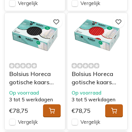
Vergelijk
Vergelijk
Bolsius Horeca
Bolsius Horeca
gotische kaars
gotische kaars
240/23 doos 100
240/23 doos 100
Op voorraad
Op voorraad
Zwart
Rood
3 tot 5 werkdagen
3 tot 5 werkdagen
€78,75
€78,75
Vergelijk
Vergelijk