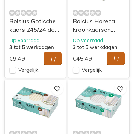
Bolsius Gotische
Bolsius Horeca
kaars 245/24 doos
kroonkaarsen
8 Cloudy White
240/24 doos 24
Op voorraad
Op voorraad
Ivoor
3 tot 5 werkdagen
3 tot 5 werkdagen
€9,49
€45,49
Vergelijk
Vergelijk