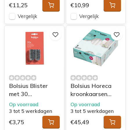
gezellige led tafelkaarsen. Waar valt jouw
€11,25
€10,99
oog op? Snuffel rond bij
Vergelijk
Vergelijk
VanKaarsTotServet.nl en kies je favoriete
tafelkaarsen uit de grote collectie!
Onze tafelkaars merken
Je vindt verschillende merken tafelkaarsen
in ons assortiment, waaronder:
Bolsius tafelkaarsen
Bolsius Blister
Bolsius Horeca
met 30
kroonkaarsen
Countryfield tafelkaarsen
kaarsenpassingen
240/24 doos 24
Op voorraad
Op voorraad
Zilver
Wit
3 tot 5 werkdagen
3 tot 5 werkdagen
Gouda tafelkaarsen
€3,75
€45,49