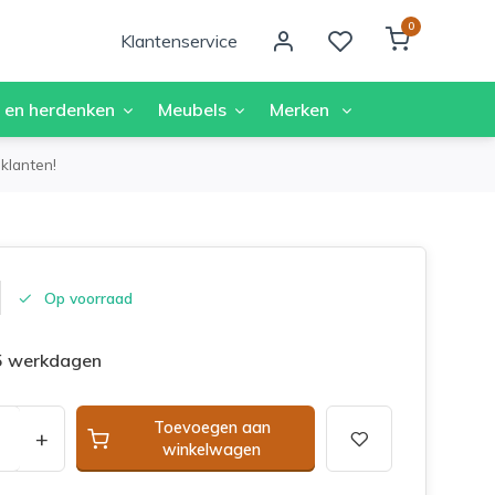
0
Klantenservice
 en herdenken
Meubels
Merken
klanten!
Op voorraad
 5 werkdagen
Toevoegen aan
+
winkelwagen