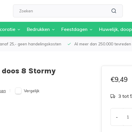
coratie
Bedrukken
Feestdagen
Huwelijk, doop
anaf 25,- geen handelingskosten
Al meer dan 250.000 tevreden 
 doos 8 Stormy
€9,49
Vergelijk
ken
3 tot
-