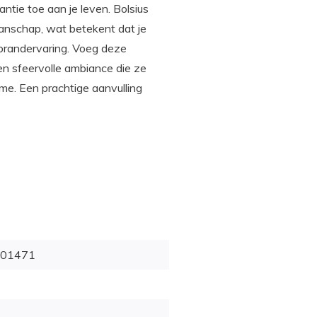
ntie toe aan je leven. Bolsius
nschap, wat betekent dat je
brandervaring. Voeg deze
en sfeervolle ambiance die ze
arme. Een prachtige aanvulling
01471