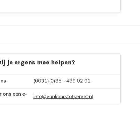
ij je ergens mee helpen?
ons
(0031)(0)85 - 489 02 01
r ons een e-
info@vankaarstotservet.nl