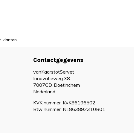
 klanten!
Contactgegevens
vanKaarstotServet
Innovatieweg 38
7007CD, Doetinchem
Nederland
KVK nummer: KvK86196502
Btw nummer: NL863892310B01