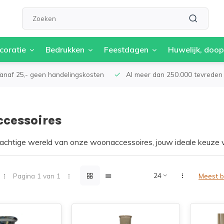
coratie
Bedrukken
Feestdagen
Huwelijk, doop
anaf 25,- geen handelingskosten
Al meer dan 250.000 tevreden 
cessoires
achtige wereld van onze woonaccessoires, jouw ideale keuze voo
de assortiment woonaccessoires voeg je een vleugje elegantie en
e hoogwaardige en trendy woonaccessoires jouw huis transfor
lectie wordt jouw huis een plek waar je kunt ontspannen, geniete
Pagina 1 van 1
Meest 