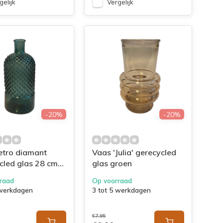
gelijk
Vergelijk
-20%
-20%
etro diamant
Vaas 'Julia' gerecycled
cled glas 28 cm
glas groen
raad
Op voorraad
 werkdagen
3 tot 5 werkdagen
€7,95