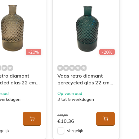
-20%
-20%
etro diamant
Vaas retro diamant
cled glas 22 cm
gerecycled glas 22 cm
groen
raad
Op voorraad
 werkdagen
3 tot 5 werkdagen
€12,95
6
€10,36
gelijk
Vergelijk