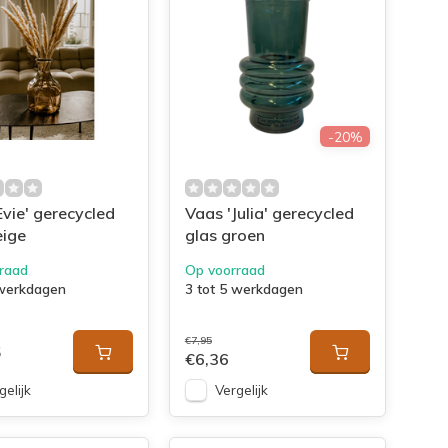
-20%
Evie' gerecycled
Vaas 'Julia' gerecycled
eige
glas groen
raad
Op voorraad
 werkdagen
3 tot 5 werkdagen
€7,95
5
€6,36
gelijk
Vergelijk