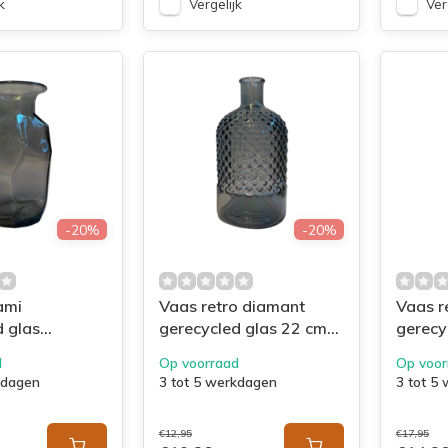
k
Vergelijk
Ver
-20%
-20%
ami
Vaas retro diamant
Vaas r
d glas
gerecycled glas 22 cm
gerecy
antraciet
groen
d
Op voorraad
Op voor
kdagen
3 tot 5 werkdagen
3 tot 5
€12,95
€17,95