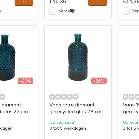
€10,36
€14,3
k
Vergelijk
Ver
-20%
-20%
o diamant
Vaas retro diamant
Vaas '
d glas 22 cm
gerecycled glas 28 cm
gerecy
blauw
d
Op voorraad
Op voor
kdagen
3 tot 5 werkdagen
3 tot 5