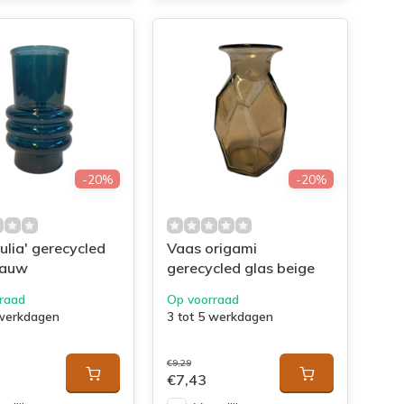
-20%
-20%
ulia' gerecycled
Vaas origami
lauw
gerecycled glas beige
raad
Op voorraad
 werkdagen
3 tot 5 werkdagen
€9,29
€7,43