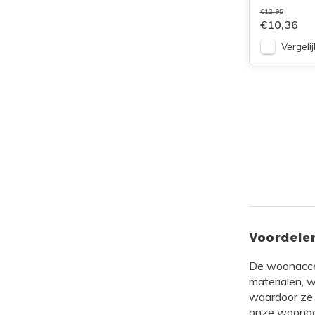
€12,95
€10,36
Vergelij
Voordele
De woonaccess
materialen, 
waardoor ze pe
onze woonacc