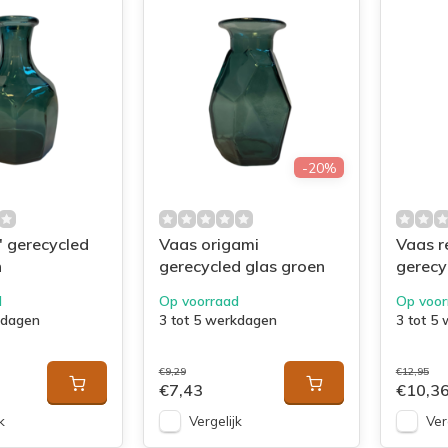
-20%
' gerecycled
Vaas origami
Vaas r
n
gerecycled glas groen
gerecy
beige
d
Op voorraad
Op voor
kdagen
3 tot 5 werkdagen
3 tot 5
€9,29
€12,95
€7,43
€10,3
k
Vergelijk
Ver