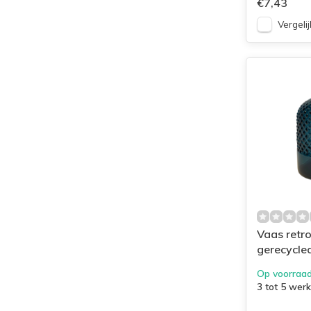
€7,43
Vergelij
Vaas retr
gerecycle
blauw
Op voorraa
3 tot 5 wer