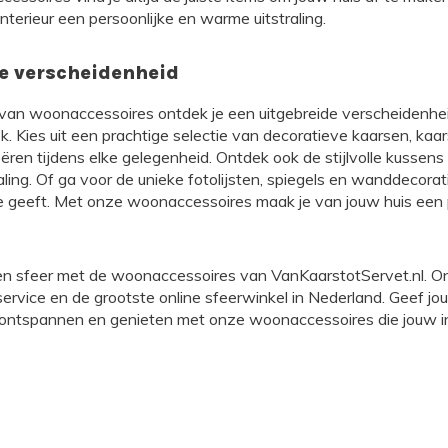
interieur een persoonlijke en warme uitstraling.
e verscheidenheid
 van woonaccessoires ontdek je een uitgebreide verscheidenhe
ek. Kies uit een prachtige selectie van decoratieve kaarsen, kaa
ren tijdens elke gelegenheid. Ontdek ook de stijlvolle kussens
aling. Of ga voor de unieke fotolijsten, spiegels en wanddecor
tje geeft. Met onze woonaccessoires maak je van jouw huis een
l en sfeer met de woonaccessoires van VanKaarstotServet.nl. O
service en de grootste online sfeerwinkel in Nederland. Geef j
 ontspannen en genieten met onze woonaccessoires die jouw i