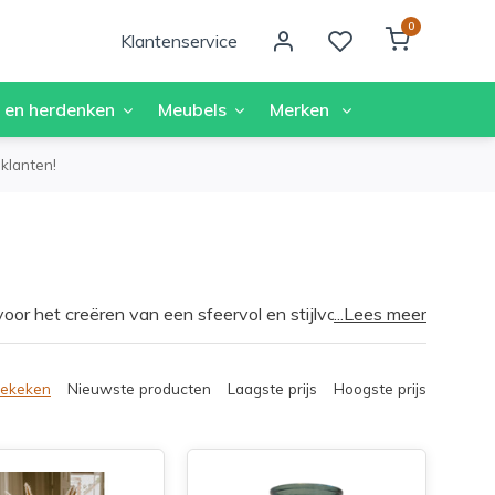
0
Klantenservice
 en herdenken
Meubels
Merken
klanten!
r het creëren van een sfeervol en stijlvol thuis! Met
...Lees meer
 persoonlijkheid toe aan jouw interieur. Stel je voor
meert tot een warme en gezellige omgeving. Met deze
n en jezelf kunt zijn.
bekeken
Nieuwste producten
Laagste prijs
Hoogste prijs