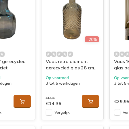
-20%
' gerecycled
Vaas retro diamant
Vaas '
ciet
gerecycled glas 28 cm
glas b
'beige
d
Op voorraad
Op voor
kdagen
3 tot 5 werkdagen
3 tot 5
€17,95
€29,9
€14,36
k
Vergelijk
Ver