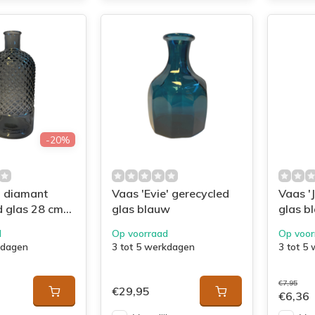
-20%
o diamant
Vaas 'Evie' gerecycled
Vaas 'J
d glas 28 cm
glas blauw
glas b
d
Op voorraad
Op voor
kdagen
3 tot 5 werkdagen
3 tot 5
€7,95
€29,95
€6,36