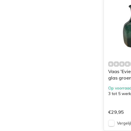
Vaas 'Evie
glas groe
Op voorraa
3 tot 5 wer
€29,95
Vergelij