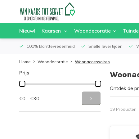
Nieuw!
Kaarsen
Woondecoratie
Tuinde
100% klanttevredenheid
Snelle levertijden
V
Home
Woondecoratie
Woonaccessoires
Prijs
Woonac
Ontdek de pr
het uitgebrei
€0 - €30
dat je met d
prachtige col
19 Producten