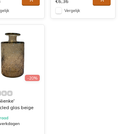
6
€6,36
gelijk
Vergelijk
-20%
Nienke'
cled glas beige
raad
 werkdagen