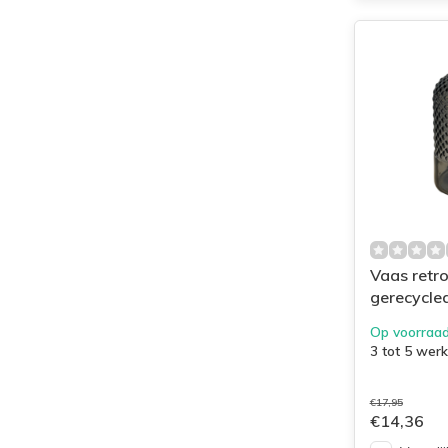
Vaas retr
gerecycle
antraciet
Op voorraa
3 tot 5 wer
€17,95
€14,36