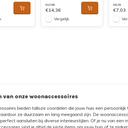
€17,95
€8,79
€14,36
€7,03
k
Vergelijk
Ver
n van onze woonaccessoires
oires bieden talloze voordelen die jouw huis een persoonlijk t
waardoor ze duurzaam en lang meegaand zijn. De woonaccessoire
rfect aansluiten bij diverse interieurstijlen. Of je nu van een mod
essoires vind je altijd de juiste items om jouw huis af te ma