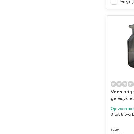
Vergelij
Vaas orig
gerecycle
antraciet
Op voorraa
3 tot 5 wer
€9,29