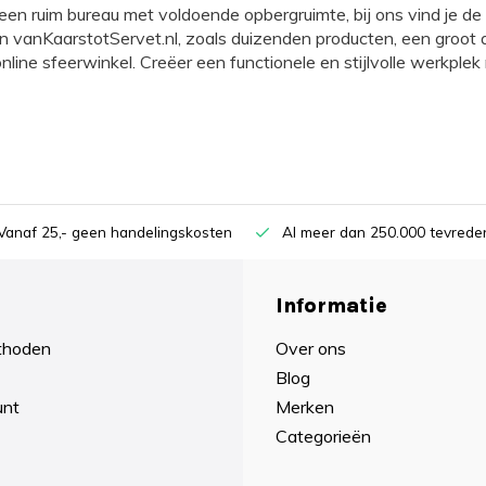
 een ruim bureau met voldoende opbergruimte, bij ons vind je de
n vanKaarstotServet.nl, zoals duizenden producten, een groot a
nline sfeerwinkel. Creëer een functionele en stijlvolle werkp
Vanaf 25,- geen handelingskosten
Al meer dan 250.000 tevreden
Informatie
thoden
Over ons
Blog
unt
Merken
Categorieën