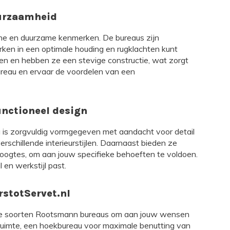
urzaamheid
e en duurzame kenmerken. De bureaus zijn
en in een optimale houding en rugklachten kunt
n en hebben ze een stevige constructie, wat zorgt
reau en ervaar de voordelen van een
nctioneel design
au is zorgvuldig vormgegeven met aandacht voor detail
rschillende interieurstijlen. Daarnaast bieden ze
oogtes, om aan jouw specifieke behoeften te voldoen.
 en werkstijl past.
stotServet.nl
lende soorten Rootsmann bureaus om aan jouw wensen
 ruimte, een hoekbureau voor maximale benutting van