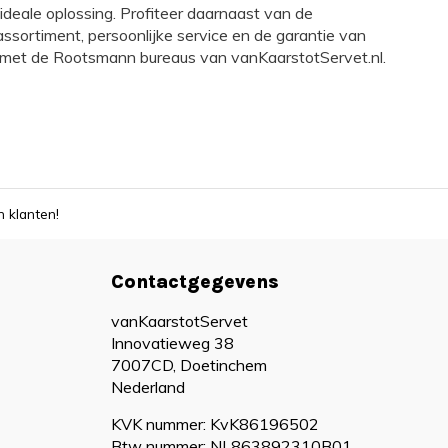
 ideale oplossing. Profiteer daarnaast van de
ssortiment, persoonlijke service en de garantie van
lek met de Rootsmann bureaus van vanKaarstotServet.nl.
 klanten!
Contactgegevens
vanKaarstotServet
Innovatieweg 38
7007CD, Doetinchem
Nederland
KVK nummer: KvK86196502
Btw nummer: NL863892310B01