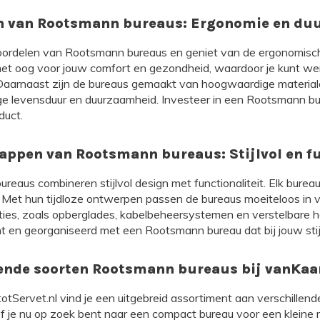
n van Rootsmann bureaus: Ergonomie en du
ordelen van Rootsmann bureaus en geniet van de ergonomisch
t oog voor jouw comfort en gezondheid, waardoor je kunt werk
aarnaast zijn de bureaus gemaakt van hoogwaardige materiale
ge levensduur en duurzaamheid. Investeer in een Rootsmann bu
duct.
appen van Rootsmann bureaus: Stijlvol en fu
eaus combineren stijlvol design met functionaliteit. Elk bure
 Met hun tijdloze ontwerpen passen de bureaus moeiteloos in ve
ties, zoals opberglades, kabelbeheersystemen en verstelbare h
t en georganiseerd met een Rootsmann bureau dat bij jouw stijl
lende soorten Rootsmann bureaus bij vanKaar
totServet.nl vind je een uitgebreid assortiment aan verschil
Of je nu op zoek bent naar een compact bureau voor een kleine