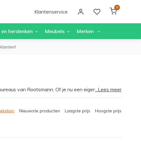
0
Klantenservice
 en herdenken
Meubels
Merken
klanten!
bureaus van Rootsmann. Of je nu een eigen
...Lees meer
mann bureaus bieden de perfecte oplossing voor een
d werken en ervaar het comfort van een ergonomisch
ve ervaring.
bekeken
Nieuwste producten
Laagste prijs
Hoogste prijs