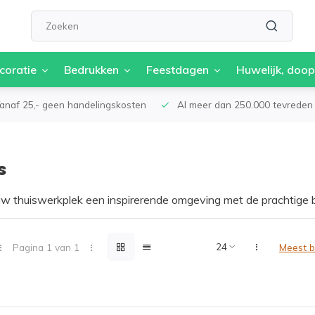
coratie
Bedrukken
Feestdagen
Huwelijk, doop
anaf 25,- geen handelingskosten
Al meer dan 250.000 tevreden 
s
w thuiswerkplek een inspirerende omgeving met de prachtige 
e hebt of een hoekje in de woonkamer wilt inrichten, de Roots
n functionele werkplek. Geniet van het gemak van georganiseer
 Rootsmann bureaus wordt werken een plezierige en productie
Pagina 1 van 1
Meest 