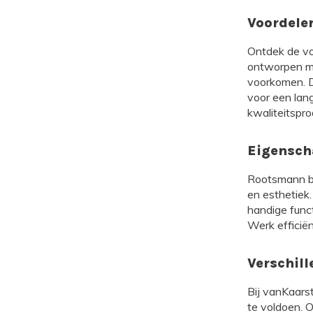
Voordele
Ontdek de vo
ontworpen me
voorkomen. D
voor een lan
kwaliteitspro
Eigensch
Rootsmann bur
en esthetiek.
handige func
Werk efficiën
Verschil
Bij vanKaars
te voldoen. 