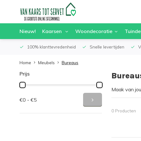
Nieuw!
Kaarsen
Woondecoratie
Tuinde
100% klanttevredenheid
Snelle levertijden
V
Home
Meubels
Bureaus
Prijs
Bureau
Maak van jou
kantoorruimt
€0 - €5
stijlvolle e
ontwerp. Met
0 Producten