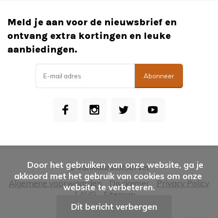
Meld je aan voor de nieuwsbrief en
ontvang extra kortingen en leuke
aanbiedingen.
Abonneer
      Door het gebruiken van onze website, ga je 
© vanKaarstotServet
akkoord met het gebruik van cookies om onze 
Algemene voorwaarden
Disclaimer
Privacy Policy
website te verbeteren.

| AVG
Sitemap
Dit bericht verbergen