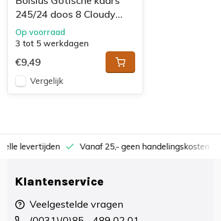
Bolsius Gotische kaars
245/24 doos 8 Cloudy
White
Op voorraad
3 tot 5 werkdagen
€9,49
Vergelijk
nelle levertijden
Vanaf 25,- geen handelingskosten
Klantenservice
Veelgestelde vragen
(0031)(0)85 - 489 02 01