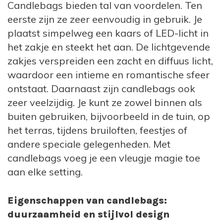
Candlebags bieden tal van voordelen. Ten
Transformeer gewone avonden in
eerste zijn ze zeer eenvoudig in gebruik. Je
bijzondere momenten met de charmante
plaatst simpelweg een kaars of LED-licht in
candlebags.
het zakje en steekt het aan. De lichtgevende
zakjes verspreiden een zacht en diffuus licht,
waardoor een intieme en romantische sfeer
ontstaat. Daarnaast zijn candlebags ook
zeer veelzijdig. Je kunt ze zowel binnen als
buiten gebruiken, bijvoorbeeld in de tuin, op
het terras, tijdens bruiloften, feestjes of
andere speciale gelegenheden. Met
candlebags voeg je een vleugje magie toe
aan elke setting.
Eigenschappen van candlebags:
duurzaamheid en stijlvol design