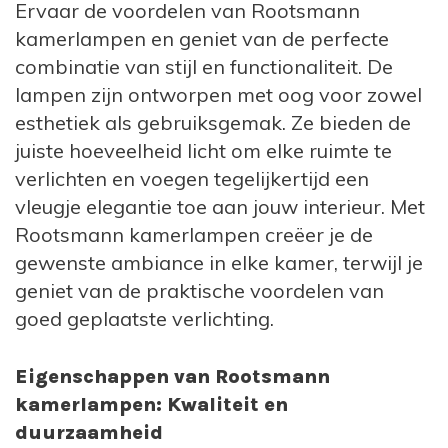
Ervaar de voordelen van Rootsmann
laat jouw huis er op zijn best uitzien, zowel
kamerlampen en geniet van de perfecte
overdag als 's avonds.
combinatie van stijl en functionaliteit. De
lampen zijn ontworpen met oog voor zowel
esthetiek als gebruiksgemak. Ze bieden de
juiste hoeveelheid licht om elke ruimte te
verlichten en voegen tegelijkertijd een
vleugje elegantie toe aan jouw interieur. Met
Rootsmann kamerlampen creëer je de
gewenste ambiance in elke kamer, terwijl je
geniet van de praktische voordelen van
goed geplaatste verlichting.
Eigenschappen van Rootsmann
kamerlampen: Kwaliteit en
duurzaamheid