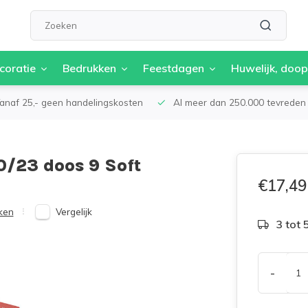
coratie
Bedrukken
Feestdagen
Huwelijk, doop
anaf 25,- geen handelingskosten
Al meer dan 250.000 tevreden 
0/23 doos 9 Soft
€17,49
Vergelijk
ken
3 tot
-