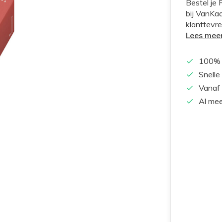
Bestel je 
bij VanKaa
klanttevre
Lees mee
100% 
Snelle
Vanaf 
Al mee