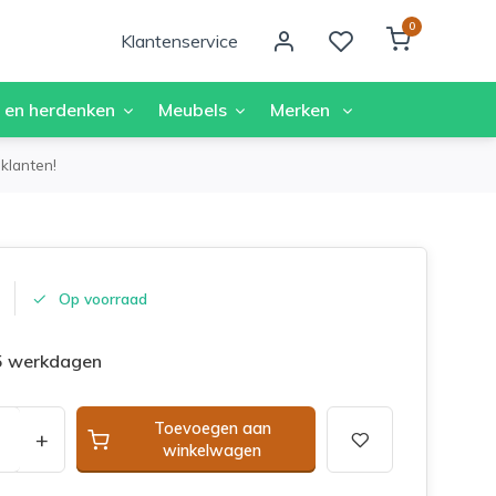
0
Klantenservice
 en herdenken
Meubels
Merken
klanten!
Op voorraad
 5 werkdagen
Toevoegen aan
+
winkelwagen