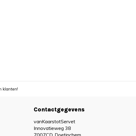
 klanten!
Contactgegevens
vanKaarstotServet
Innovatieweg 38
7007CD, Doetinchem