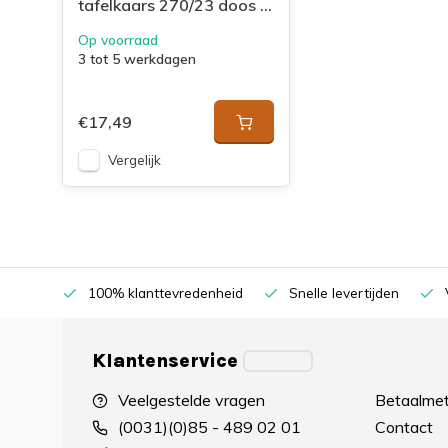
tafelkaars 270/23 doos 9
Soft Pearl
Op voorraad
3 tot 5 werkdagen
€17,49
Vergelijk
100% klanttevredenheid
Snelle levertijden
Klantenservice
Veelgestelde vragen
Betaalme
(0031)(0)85 - 489 02 01
Contact