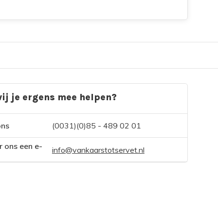
ij je ergens mee helpen?
ons
(0031)(0)85 - 489 02 01
r ons een e-
info@vankaarstotservet.nl