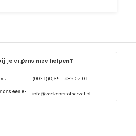
ij je ergens mee helpen?
ons
(0031)(0)85 - 489 02 01
r ons een e-
info@vankaarstotservet.nl