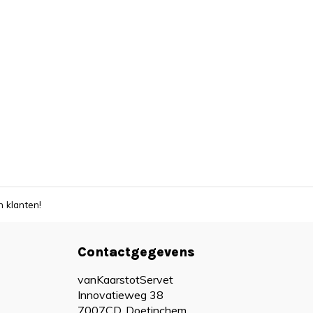
 klanten!
Contactgegevens
vanKaarstotServet
Innovatieweg 38
7007CD, Doetinchem