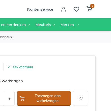
0
Klantenservice
 en herdenken
Meubels
Merken
klanten!
Op voorraad
 5 werkdagen
Toevoegen aan
+
winkelwagen