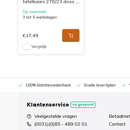
tafelkaars 270/23 doos 9
Vibrant Violet
Op voorraad
3 tot 5 werkdagen
€17,49
Vergelijk
100% klanttevredenheid
Snelle levertijden
Klantenservice
nu geopend
Veelgestelde vragen
Betaalme
(0031)(0)85 - 489 02 01
Contact