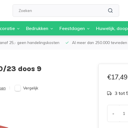
coratie
Bedrukken
Feestdagen
Huwelijk, doop
anaf 25,- geen handelingskosten
Al meer dan 250.000 tevreden 
0/23 doos 9
€17,49
Vergelijk
ken
3 tot
-