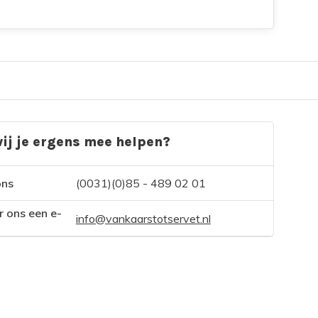
ij je ergens mee helpen?
ons
(0031)(0)85 - 489 02 01
r ons een e-
info@vankaarstotservet.nl