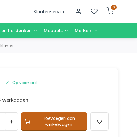
0
Klantenservice
 en herdenken
Meubels
Merken
klanten!
Op voorraad
 5 werkdagen
Toevoegen aan
+
winkelwagen