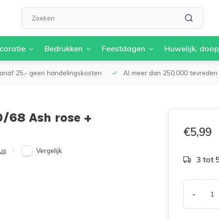
coratie
Bedrukken
Feestdagen
Huwelijk, doop
anaf 25,- geen handelingskosten
Al meer dan 250.000 tevreden 
0/68 Ash rose +
€5,99
Vergelijk
us
3 tot
-