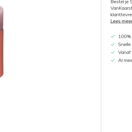
Bestel je 
VanKaarst
klanttevre
Lees mee
100% 
Snelle
Vanaf 
Al mee