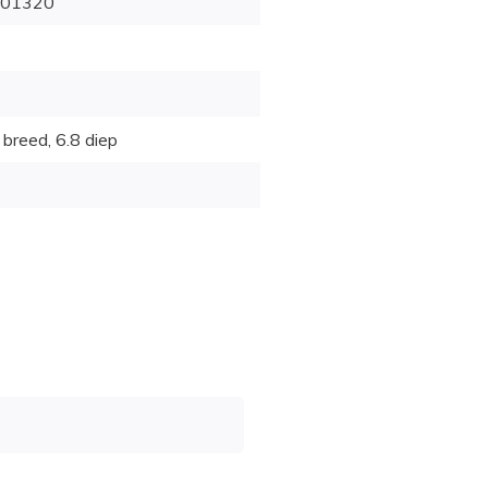
01320
 breed, 6.8 diep