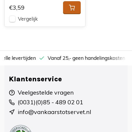
€3,59
Vergelijk
nelle levertijden
Vanaf 25,- geen handelingskosten
Klantenservice
Veelgestelde vragen
(0031)(0)85 - 489 02 01
info@vankaarstotservet.nl