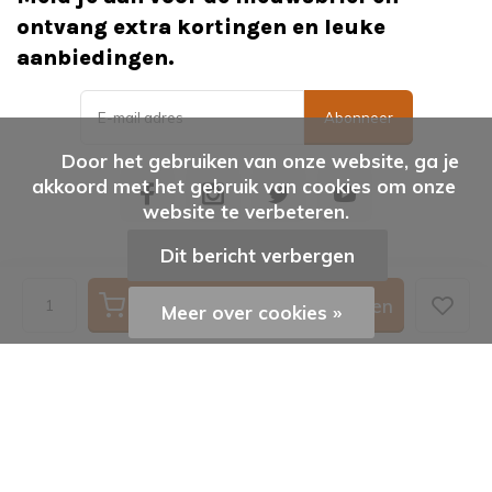
ontvang extra kortingen en leuke
aanbiedingen.
Abonneer
      Door het gebruiken van onze website, ga je 
akkoord met het gebruik van cookies om onze 
website te verbeteren.

Dit bericht verbergen
Toevoegen aan winkelwagen
Meer over cookies »
© vanKaarstotServet
Algemene voorwaarden
Disclaimer
Privacy Policy
| AVG
Sitemap