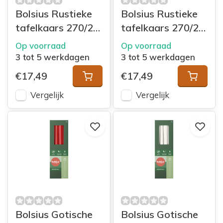
Bolsius Rustieke
Bolsius Rustieke
tafelkaars 270/23
tafelkaars 270/23
doos 9
doos 9 Velvet Red
Op voorraad
Op voorraad
Honeycomb
3 tot 5 werkdagen
3 tot 5 werkdagen
Yellow
€17,49
€17,49
Vergelijk
Vergelijk
Bolsius Gotische
Bolsius Gotische