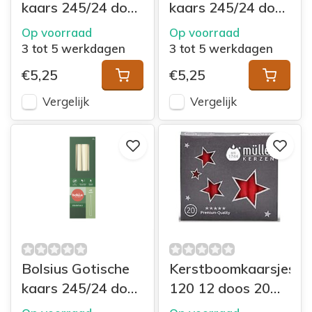
kaars 245/24 doos
kaars 245/24 doos
4 Delicate Red
4 Cloudy White
Op voorraad
Op voorraad
3 tot 5 werkdagen
3 tot 5 werkdagen
€5,25
€5,25
Vergelijk
Vergelijk
Bolsius Gotische
Kerstboomkaarsjes
kaars 245/24 doos
120 12 doos 20
4 Soft Pearl
Rood