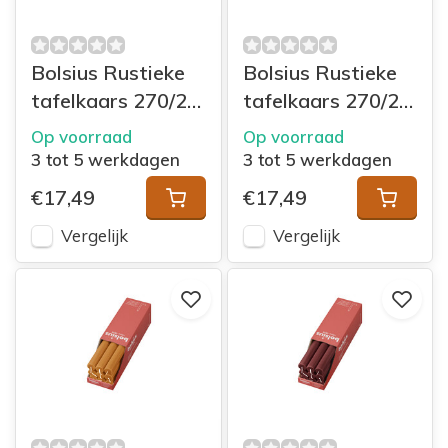
onze zorgvuldig geselecteerde producten
van hoge kwaliteit bieden de ultieme
Bolsius Rustieke
Bolsius Rustieke
ervaring en herinneringen die blijven
tafelkaars 270/23
tafelkaars 270/23
hangen. Laat je betoveren door de warmte
doos 9 Ash Rose
doos 9 Oat Beige
en schoonheid van kaarsen & houders en
Op voorraad
Op voorraad
geniet langer van de mooiste momenten,
3 tot 5 werkdagen
3 tot 5 werkdagen
met vanKaarstotServet.nl.
€17,49
€17,49
Vergelijk
Vergelijk