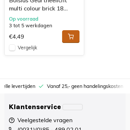
Bolsius Geurtheelicht
multi colour brick 18
Vanille
Op voorraad
3 tot 5 werkdagen
€4,49
Vergelijk
nelle levertijden
Vanaf 25,- geen handelingskosten
Klantenservice
Veelgestelde vragen
(0031)(0)85 - 489 02 01