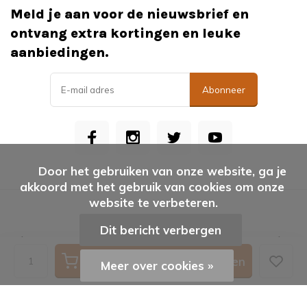
Meld je aan voor de nieuwsbrief en
ontvang extra kortingen en leuke
aanbiedingen.
Abonneer
      Door het gebruiken van onze website, ga je 
akkoord met het gebruik van cookies om onze 
website te verbeteren.

© vanKaarstotServet
Dit bericht verbergen
Algemene voorwaarden
Disclaimer
Privacy Policy
| AVG
Sitemap
Toevoegen aan winkelwagen
Meer over cookies »