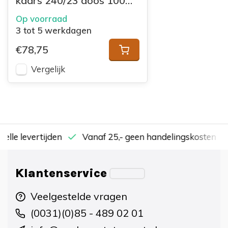
kaars 240/23 doos 100
Ivoor
Op voorraad
3 tot 5 werkdagen
€78,75
Vergelijk
nelle levertijden
Vanaf 25,- geen handelingskosten
Klantenservice
Veelgestelde vragen
(0031)(0)85 - 489 02 01