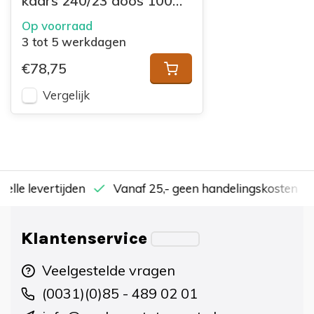
kaars 240/23 doos 100
Rood
Op voorraad
3 tot 5 werkdagen
€78,75
Vergelijk
nelle levertijden
Vanaf 25,- geen handelingskosten
Klantenservice
Veelgestelde vragen
(0031)(0)85 - 489 02 01