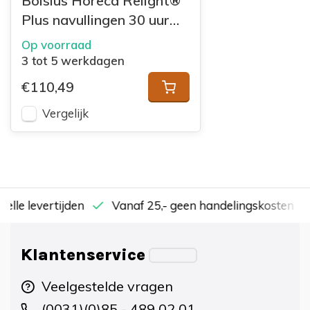
Bolsius Horeca Relight®
Plus navullingen 30 uur
64/52 doos 80 Rood
Op voorraad
3 tot 5 werkdagen
€110,49
Vergelijk
nelle levertijden
Vanaf 25,- geen handelingskosten
Klantenservice
Veelgestelde vragen
(0031)(0)85 - 489 02 01