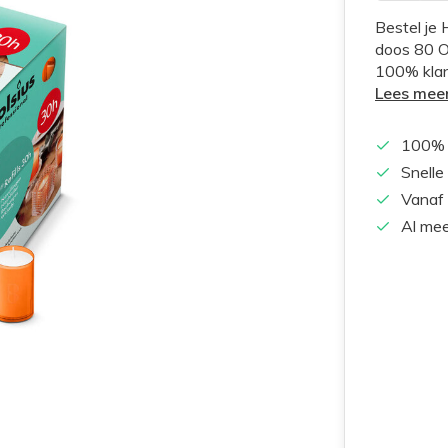
Bestel je
doos 80 Or
100% klan
Lees mee
100% 
Snelle
Vanaf 
Al mee