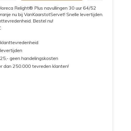
 Horeca Relight® Plus navullingen 30 uur 64/52
anje nu bij VanKaarstotServet! Snelle levertijden.
ttevredenheid. Bestel nu!
r
klanttevredenheid
 levertijden
25,- geen handelingskosten
r dan 250.000 tevreden klanten!