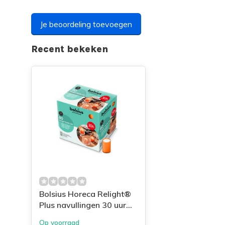
Je beoordeling toevoegen
Recent bekeken
Bolsius Horeca Relight®
Plus navullingen 30 uur
64/52 doos 80 Oranje
Op voorraad