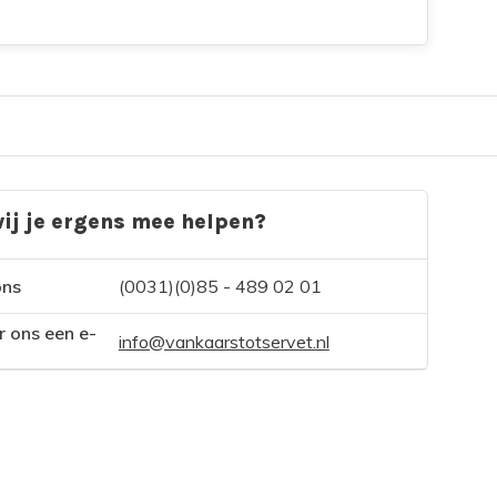
ij je ergens mee helpen?
ons
(0031)(0)85 - 489 02 01
r ons een e-
info@vankaarstotservet.nl