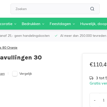
coratie
Bedrukken
Feestdagen
Huwelijk, doop
anaf 25,- geen handelingskosten
Al meer dan 250.000 tevreden 
s 80 Oranje
navullingen 30
€110,4
Vergelijk
ken
3 tot
Gratis ve
-