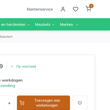
0
Klantenservice
 en herdenken
Meubels
Merken
klanten!
9
Op voorraad
 5 werkdagen
rzending
Toevoegen aan
+
winkelwagen