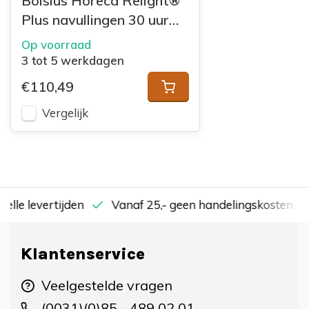
Bolsius Horeca Relight®
Plus navullingen 30 uur
64/52 doos 80 Zacht
Op voorraad
Roze
3 tot 5 werkdagen
€110,49
Vergelijk
nelle levertijden
Vanaf 25,- geen handelingskosten
Klantenservice
Veelgestelde vragen
(0031)(0)85 - 489 02 01