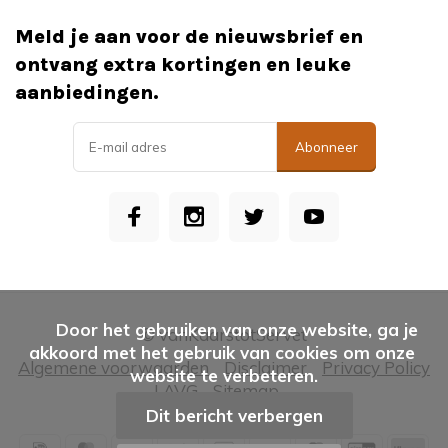
Meld je aan voor de nieuwsbrief en
ontvang extra kortingen en leuke
aanbiedingen.
Abonneer
      Door het gebruiken van onze website, ga je 
© vanKaarstotServet
akkoord met het gebruik van cookies om onze 
Algemene voorwaarden
Disclaimer
Privacy Policy
website te verbeteren.

| AVG
Sitemap
Dit bericht verbergen