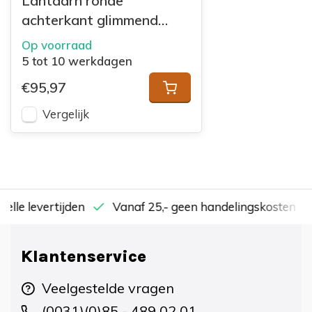
Lantaarn ronde
achterkant glimmend
zilver
Op voorraad
5 tot 10 werkdagen
€95,97
Vergelijk
nelle levertijden
Vanaf 25,- geen handelingskosten
Klantenservice
Veelgestelde vragen
(0031)(0)85 - 489 02 01