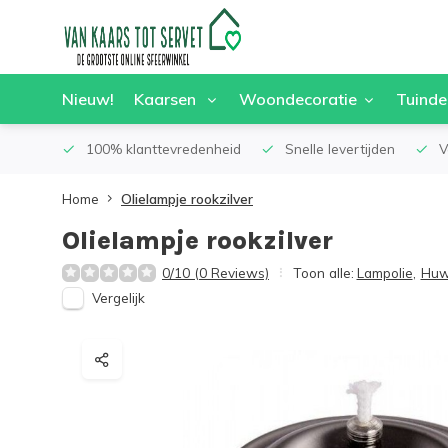
Nieuw!
Kaarsen
Woondecoratie
Tuinde
100% klanttevredenheid
Snelle levertijden
V
Home
Olielampje rookzilver
Olielampje rookzilver
0/10 (0 Reviews)
Toon alle:
Lampolie
,
Huwe
Vergelijk