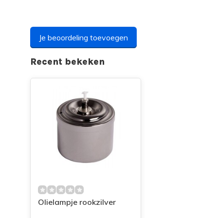
Je beoordeling toevoegen
Recent bekeken
Olielampje rookzilver