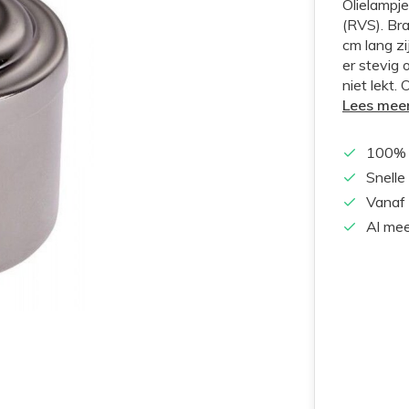
Olielampje
(RVS). Bra
cm lang z
er stevig
niet lekt.
Lees mee
100% 
Snelle
Vanaf 
Al mee