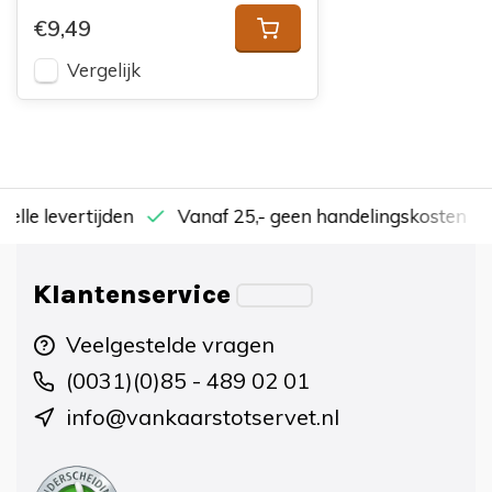
€9,49
Vergelijk
nelle levertijden
Vanaf 25,- geen handelingskosten
Klantenservice
Veelgestelde vragen
(0031)(0)85 - 489 02 01
info@vankaarstotservet.nl