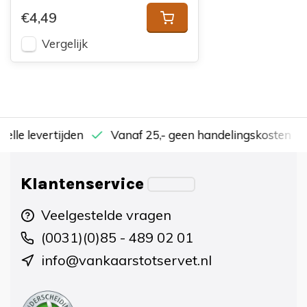
€4,49
Vergelijk
nelle levertijden
Vanaf 25,- geen handelingskosten
Klantenservice
Veelgestelde vragen
(0031)(0)85 - 489 02 01
info@vankaarstotservet.nl