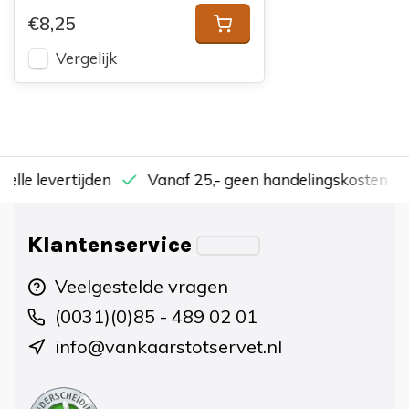
€8,25
Vergelijk
nelle levertijden
Vanaf 25,- geen handelingskosten
Klantenservice
Veelgestelde vragen
(0031)(0)85 - 489 02 01
info@vankaarstotservet.nl