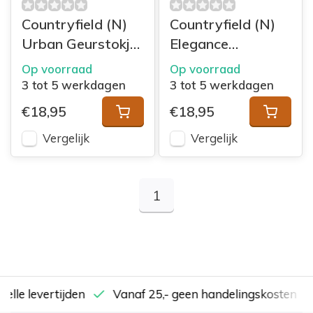
Countryfield (N)
Countryfield (N)
Urban Geurstokje
Elegance
ro S zwart
Geurstokje ro S
Op voorraad
Op voorraad
rood
3 tot 5 werkdagen
3 tot 5 werkdagen
€18,95
€18,95
Vergelijk
Vergelijk
1
nelle levertijden
Vanaf 25,- geen handelingskosten