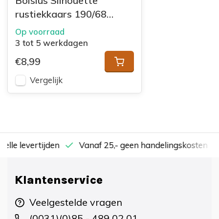
Bolsius Silhouette
rustiekkaars 190/68
Delicate Red
Op voorraad
3 tot 5 werkdagen
€8,99
Vergelijk
nelle levertijden
Vanaf 25,- geen handelingskosten
Klantenservice
Veelgestelde vragen
(0031)(0)85 - 489 02 01