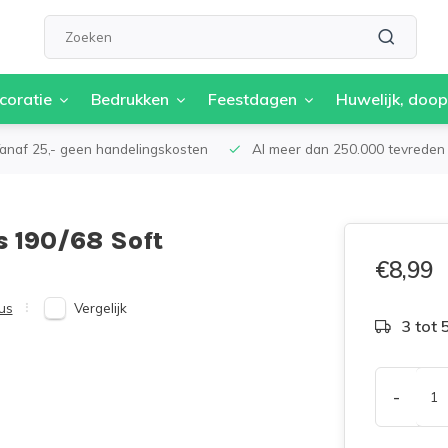
coratie
Bedrukken
Feestdagen
Huwelijk, doop
anaf 25,- geen handelingskosten
Al meer dan 250.000 tevreden 
s 190/68 Soft
€8,99
Vergelijk
us
3 tot
-