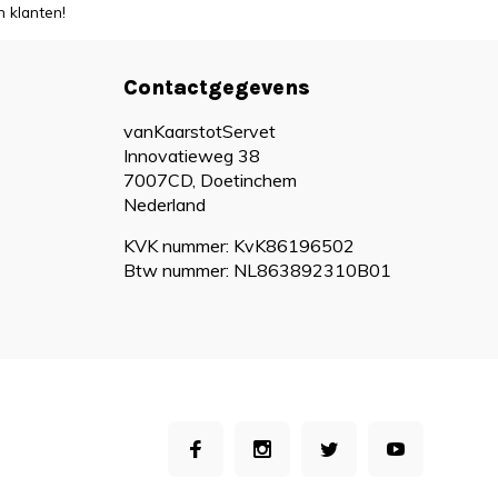
 klanten!
Contactgegevens
vanKaarstotServet
Innovatieweg 38
7007CD, Doetinchem
Nederland
KVK nummer: KvK86196502
Btw nummer: NL863892310B01