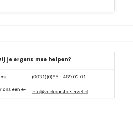
ij je ergens mee helpen?
ons
(0031)(0)85 - 489 02 01
r ons een e-
info@vankaarstotservet.nl