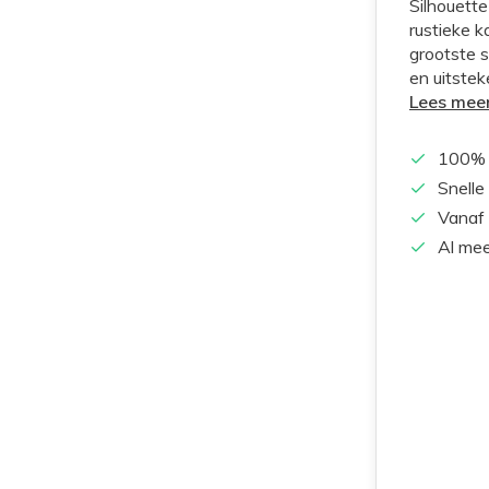
Silhouette
rustieke k
grootste s
en uitstek
Lees mee
100% 
Snelle
Vanaf 
Al mee