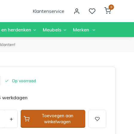
0
Klantenservice
 en herdenken
Meubels
Merken
klanten!
Op voorraad
 5 werkdagen
Toevoegen aan
+
winkelwagen