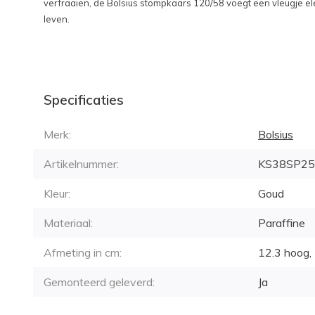
verfraaien, de Bolsius stompkaars 120/58 voegt een vleugje ele
leven.
Specificaties
Merk:
Bolsius
Artikelnummer:
KS38SP25
Kleur:
Goud
Materiaal:
Paraffine
Afmeting in cm:
12.3 hoog, 
Gemonteerd geleverd:
Ja