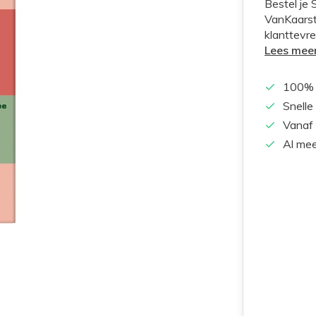
Bestel je
VanKaarst
klanttevre
Lees mee
100% 
Snelle
Vanaf 
Al mee