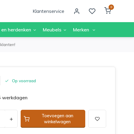
0
Klantenservice
 en herdenken
Meubels
Merken
klanten!
Op voorraad
 5 werkdagen
Toevoegen aan
+
winkelwagen