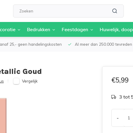
coratie
Bedrukken
Feestdagen
Huwelijk, doop
anaf 25,- geen handelingskosten
Al meer dan 250.000 tevreden 
tallic Goud
€5,99
Vergelijk
us
3 tot
-