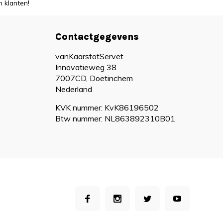
 klanten!
Contactgegevens
vanKaarstotServet
Innovatieweg 38
7007CD, Doetinchem
Nederland
KVK nummer: KvK86196502
Btw nummer: NL863892310B01