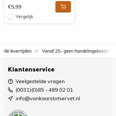
€5,99
Vergelijk
nelle levertijden
Vanaf 25,- geen handelingskosten
Klantenservice
Veelgestelde vragen
(0031)(0)85 - 489 02 01
info@vankaarstotservet.nl