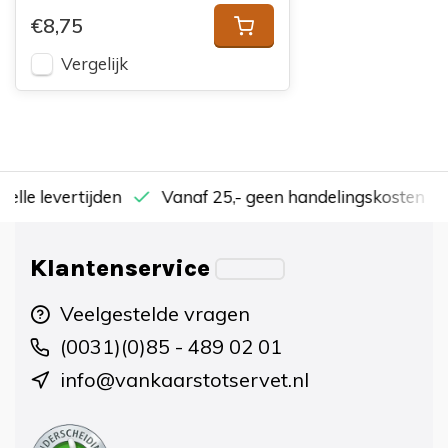
€8,75
Vergelijk
nelle levertijden
Vanaf 25,- geen handelingskosten
Klantenservice
Veelgestelde vragen
(0031)(0)85 - 489 02 01
info@vankaarstotservet.nl