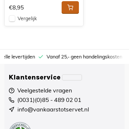
€8,95
Vergelijk
nelle levertijden
Vanaf 25,- geen handelingskosten
Klantenservice
Veelgestelde vragen
(0031)(0)85 - 489 02 01
info@vankaarstotservet.nl