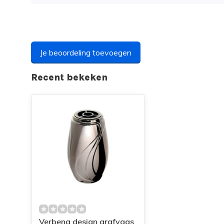
Je beoordeling toevoegen
Recent bekeken
Verbena design grafvaas