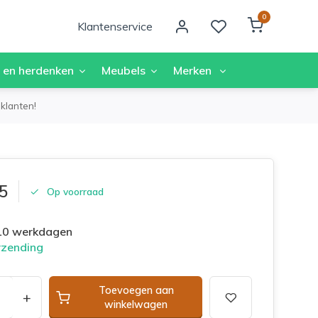
0
Klantenservice
 en herdenken
Meubels
Merken
klanten!
5
Op voorraad
 10 werkdagen
rzending
Toevoegen aan
+
winkelwagen