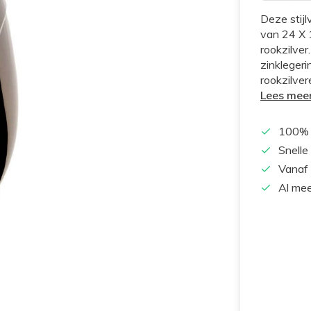
Deze stij
van 24 X 1
rookzilve
zinklegeri
rookzilver
Lees mee
100% 
Snelle
Vanaf 
Al mee