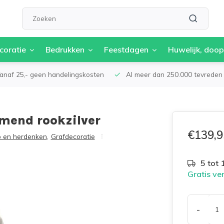
coratie
Bedrukken
Feestdagen
Huwelijk, doop
anaf 25,- geen handelingskosten
Al meer dan 250.000 tevreden 
mend rookzilver
€139,9
p en herdenken
,
Grafdecoratie
5 tot
Gratis ve
-