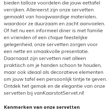
bieden talloze voordelen die jouw eettafel
alleen dienen als handige hulpmiddelen
verrijken. Allereerst zijn onze servetten
tijdens de maaltijd, maar ook als stijlvolle
gemaakt van hoogwaardige materialen,
decoratieve elementen. Transformeer jouw
waardoor ze duurzaam en zacht aanvoelen.
tafelschikking met de praktische elegantie
Of het nu een informeel diner is met familie
van servetten en creëer een feestelijke sfeer
en vrienden of een chique feestelijke
die jouw gasten verwelkomt en jouw
gelegenheid, onze servetten zorgen voor
tafelsetting perfectioneert.
een nette en smaakvolle presentatie.
Daarnaast zijn servetten niet alleen
praktisch om je handen schoon te houden,
maar ook ideaal als decoratieve elementen
om jouw tafel een persoonlijk tintje te geven.
Ontdek het gemak en de elegantie van onze
servetten bij vanKaarstotServet.nl!
Kenmerken van onze servetten