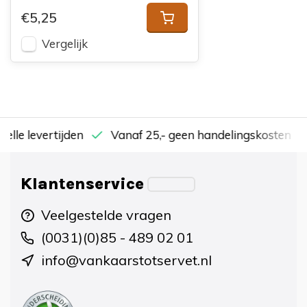
€5,25
Vergelijk
nelle levertijden
Vanaf 25,- geen handelingskosten
Klantenservice
Veelgestelde vragen
(0031)(0)85 - 489 02 01
info@vankaarstotservet.nl