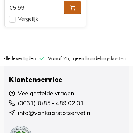
€5,99
Vergelijk
nelle levertijden
Vanaf 25,- geen handelingskosten
Klantenservice
Veelgestelde vragen
(0031)(0)85 - 489 02 01
info@vankaarstotservet.nl