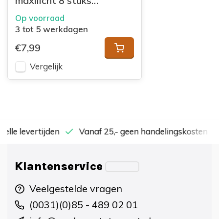
maxilicht 8 stuks
Pomegranate
Op voorraad
3 tot 5 werkdagen
€7,99
Vergelijk
nelle levertijden
Vanaf 25,- geen handelingskosten
Klantenservice
Veelgestelde vragen
(0031)(0)85 - 489 02 01