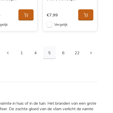
5
€7,99
gelijk
Vergelijk
1
4
5
6
22
armte in huis of in de tuin. Het branden van een grote
sfeer. De zachte gloed van de vlam verlicht de ruimte