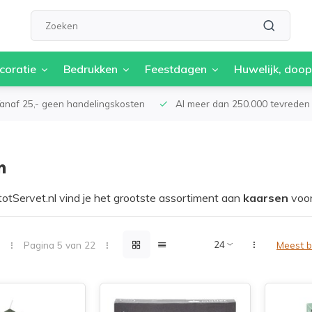
coratie
Bedrukken
Feestdagen
Huwelijk, doop
anaf 25,- geen handelingskosten
Al meer dan 250.000 tevreden 
n
totServet.nl vind je het grootste assortiment aan
kaarsen
voor 
aarin we naast de bekende merken zoals
Bolsius
en Gouda ook s
je nu houdt van sfeer en gezelligheid in huis, een romantische 
 perfecte kaarsen voor jou. Ons assortiment is divers en uitgebr
Pagina 5 van 22
Meest 
uw smaak en stijl.