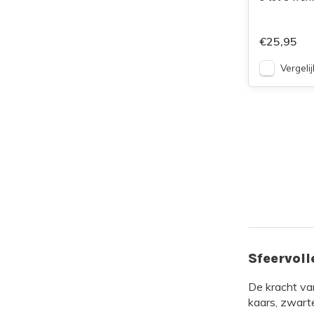
€25,95
Vergelij
Sfeervol
De kracht van
kaars, zwarte