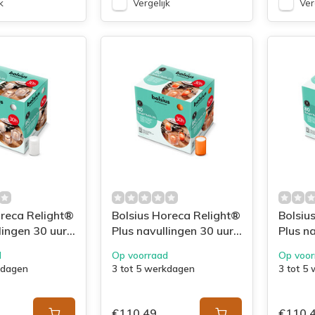
k
Vergelijk
Ver
oreca Relight®
Bolsius Horeca Relight®
Bolsiu
lingen 30 uur
Plus navullingen 30 uur
Plus n
s 80 Wit
64/52 doos 80 Oranje
64/52 
d
Op voorraad
Op voor
kdagen
3 tot 5 werkdagen
3 tot 5
€110,49
€110,