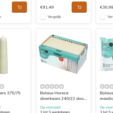
€91,49
€30,9
k
Vergelijk
Ver
ars 375/75
Bolsius Horeca
Bolsiu
dinerkaars 240/22 doos
maxili
136 Ivoor
Wit
d
Op voorraad
Op voor
kdagen
3 tot 5 werkdagen
3 tot 5