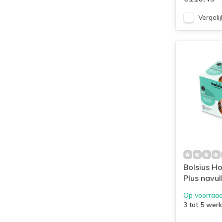
Vergelij
Bolsius H
Plus navul
64/52 doo
Op voorraa
Transpara
3 tot 5 wer