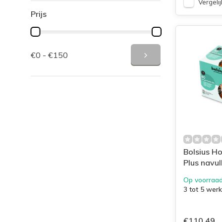
Vergelij
Prijs
€0 - €150
Bolsius H
Plus navul
64/52 doo
Op voorraa
3 tot 5 wer
€110,49