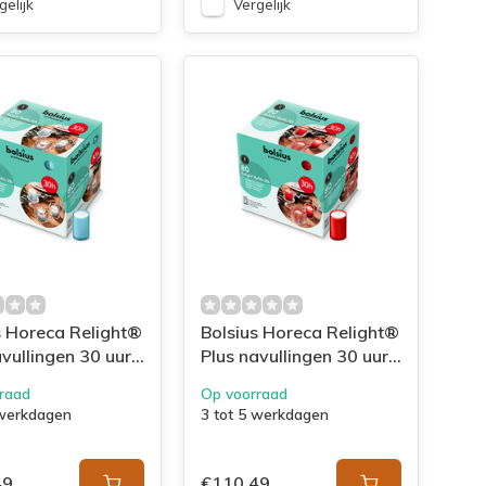
gelijk
Vergelijk
s Horeca Relight®
Bolsius Horeca Relight®
avullingen 30 uur
Plus navullingen 30 uur
doos 80 Aqua
64/52 doos 80 Rood
raad
Op voorraad
 werkdagen
3 tot 5 werkdagen
49
€110,49