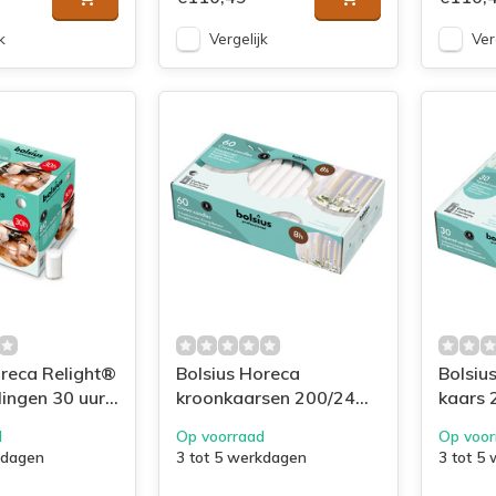
k
Vergelijk
Ver
oreca Relight®
Bolsius Horeca
Bolsiu
lingen 30 uur
kroonkaarsen 200/24
kaars 
s 80
doos 60 Wit
Ivoor
d
Op voorraad
Op voor
nt
kdagen
3 tot 5 werkdagen
3 tot 5