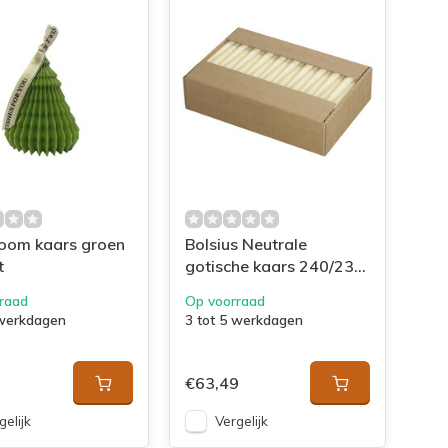
oom kaars groen
Bolsius Neutrale
t
gotische kaars 240/23
doos 100 Ivoor
raad
Op voorraad
 werkdagen
3 tot 5 werkdagen
€63,49
gelijk
Vergelijk