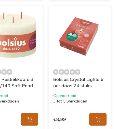
s Rustiekkaars 3
Bolsius Crystal Lights 6
0/140 Soft Pearl
uur doos 24 stuks
raad
Op voorraad
 werkdagen
3 tot 5 werkdagen
5
€8,99