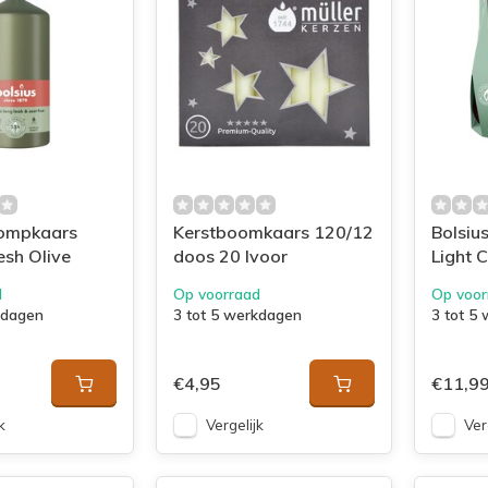
tompkaars
Kerstboomkaars 120/12
Bolsius
esh Olive
doos 20 Ivoor
Light 
Vetive
d
Op voorraad
Op voor
kdagen
3 tot 5 werkdagen
3 tot 5
€4,95
€11,9
k
Vergelijk
Ver