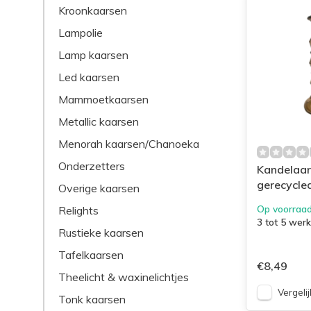
Kroonkaarsen
Lampolie
Lamp kaarsen
Led kaarsen
Mammoetkaarsen
Metallic kaarsen
Menorah kaarsen/Chanoeka
Onderzetters
Kandelaar 
gerecycled
Overige kaarsen
Op voorraa
Relights
3 tot 5 wer
Rustieke kaarsen
Tafelkaarsen
€8,49
Theelicht & waxinelichtjes
Vergelij
Tonk kaarsen