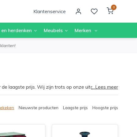
0
Klantenservice
 en herdenken
Meubels
Merken
klanten!
de laagste prijs. Wij zijn trots op onze uitgebreide
...Lees meer
peciale kaarsen aanbieden voor elke gelegenheid en
ambiance wilt creëren of een bijzonder cadeau zoekt,
eid, zodat je altijd de juiste kaarsen kunt vinden die
bekeken
Nieuwste producten
Laagste prijs
Hoogste prijs