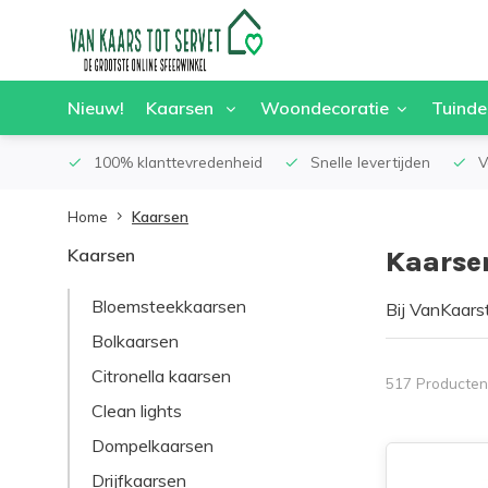
Nieuw!
Kaarsen
Woondecoratie
Tuinde
100% klanttevredenheid
Snelle levertijden
V
Home
Kaarsen
Kaarsen
Kaarse
Bloemsteekkaarsen
Bij VanKaars
collectie, w
Bolkaarsen
feestdag. Of 
Citronella kaarsen
wij hebben de
517 Producten
passen bij jo
Clean lights
Dompelkaarsen
Drijfkaarsen