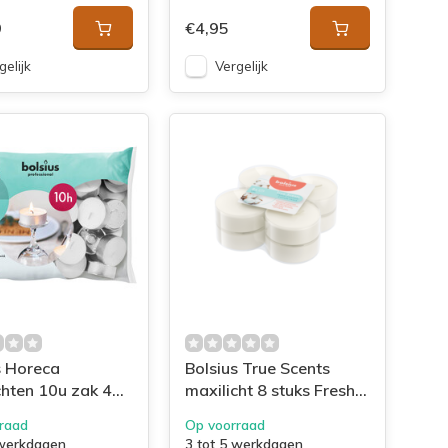
9
€4,95
gelijk
Vergelijk
s Horeca
Bolsius True Scents
chten 10u zak 40
maxilicht 8 stuks Fresh
Cotton
raad
Op voorraad
 werkdagen
3 tot 5 werkdagen