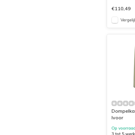
€110,49
Vergelij
Dompelka
Ivoor
Op voorraa
3 tot 5 wer