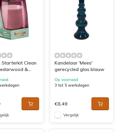
 Starterkit Clean
Kandelaar 'Mees'
Cedarwood &
gerecycled glas blauw
r
raad
Op voorraad
 werkdagen
3 tot 5 werkdagen
9
€8,49
gelijk
Vergelijk