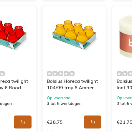
reca twilight
Bolsius Horeca twilight
Bolsiu
ay 6 Rood
104/99 tray 6 Amber
lont 9
d
Op voorraad
Op voor
kdagen
3 tot 5 werkdagen
3 tot 5
€28,75
€21,7