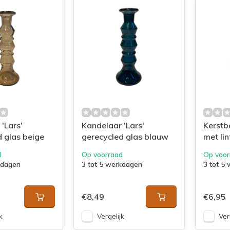
'Lars'
Kandelaar 'Lars'
Kerstb
 glas beige
gerecycled glas blauw
met lin
d
Op voorraad
Op voor
kdagen
3 tot 5 werkdagen
3 tot 5
€8,49
€6,95
k
Vergelijk
Ver